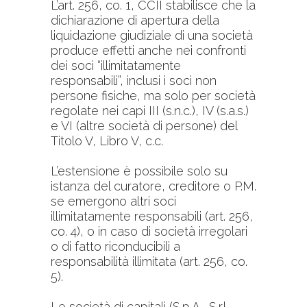
L’art. 256, co. 1, CCII stabilisce che la
dichiarazione di apertura della
liquidazione giudiziale di una società
produce effetti anche nei confronti
dei soci “illimitatamente
responsabili”, inclusi i soci non
persone fisiche, ma solo per società
regolate nei capi III (s.n.c.), IV (s.a.s.)
e VI (altre società di persone) del
Titolo V, Libro V, c.c.​
L’estensione è possibile solo su
istanza del curatore, creditore o P.M.
se emergono altri soci
illimitatamente responsabili (art. 256,
co. 4), o in caso di società irregolari
o di fatto riconducibili a
responsabilità illimitata (art. 256, co.
5).​
Le società di capitali (S.p.A., S.r.l.,