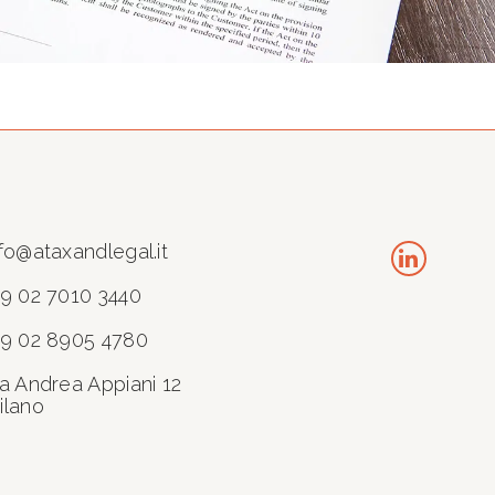
fo@ataxandlegal.it
39 02 7010 3440
39 02 8905 4780
ia Andrea Appiani 12
ilano