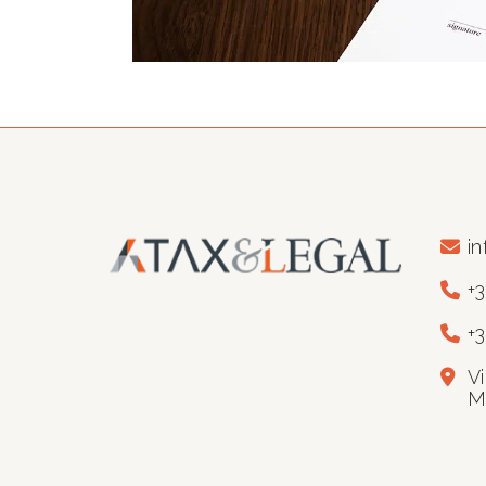
in
+
+
V
M