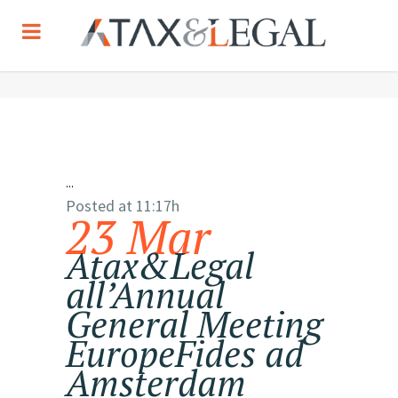
...
Posted at 11:17h
23 Mar
Atax&Legal
all’Annual
General Meeting
EuropeFides ad
Amsterdam