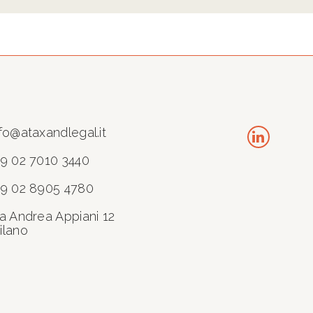
fo@ataxandlegal.it
39 02 7010 3440
39 02 8905 4780
ia Andrea Appiani 12
ilano