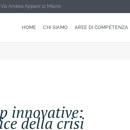
Via Andrea Appiani 12 Milano
HOME
CHI SIAMO
AREE DI COMPETENZA
p innovative:
ice della crisi