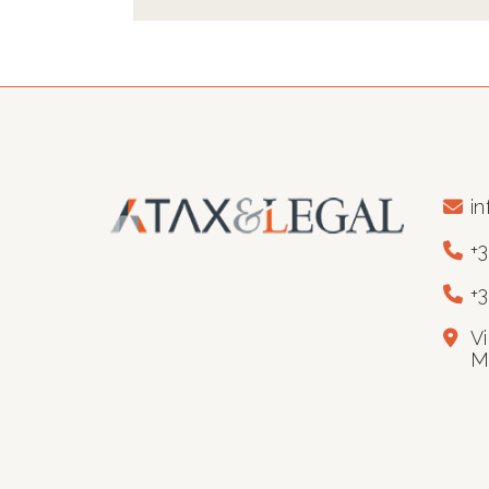
in
+
+
V
M