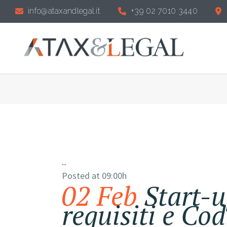
info@ataxandlegal.it
+39 02 7010 3440
...
Posted at 09:00h
02 Feb
Start-u
requisiti e Cod