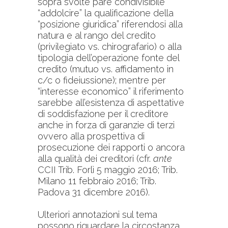
sopra svolte pare condivisibile
“addolcire” la qualificazione della
“posizione giuridica” riferendosi alla
natura e al rango del credito
(privilegiato vs. chirografario) o alla
tipologia dell’operazione fonte del
credito (mutuo vs. affidamento in
c/c o fideiussione); mentre per
“interesse economico” il riferimento
sarebbe all’esistenza di aspettative
di soddisfazione per il creditore
anche in forza di garanzie di terzi
ovvero alla prospettiva di
prosecuzione dei rapporti o ancora
alla qualità dei creditori (cfr.
ante
CCII Trib. Forlì 5 maggio 2016; Trib.
Milano 11 febbraio 2016; Trib.
Padova 31 dicembre 2016).
Ulteriori annotazioni sul tema
possono riguardare la circostanza