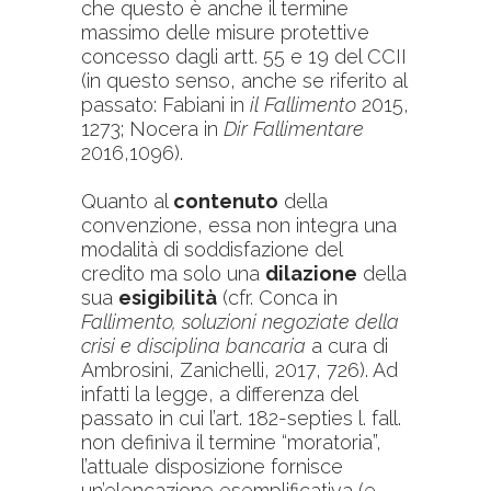
che questo è anche il termine
massimo delle misure protettive
concesso dagli artt. 55 e 19 del CCII
(in questo senso, anche se riferito al
passato: Fabiani in
il Fallimento
2015,
1273; Nocera in
Dir Fallimentare
2016,1096).
Quanto al
contenuto
della
convenzione, essa non integra una
modalità di soddisfazione del
credito ma solo una
dilazione
della
sua
esigibilità
(cfr. Conca in
Fallimento, soluzioni negoziate della
crisi e disciplina bancaria
a cura di
Ambrosini, Zanichelli, 2017, 726). Ad
infatti la legge, a differenza del
passato in cui l’art. 182-septies l. fall.
non definiva il termine “moratoria”,
l’attuale disposizione fornisce
un’elencazione esemplificativa (e