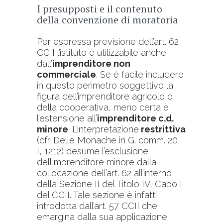
I presupposti e il contenuto
della convenzione di moratoria
Per espressa previsione dell’art. 62
CCII l’istituto è utilizzabile anche
dall’
imprenditore non
commerciale
. Se è facile includere
in questo perimetro soggettivo la
figura dell’imprenditore agricolo o
della cooperativa, meno certa è
l’estensione all’
imprenditore c.d.
minore
. L’interpretazione
restrittiva
(cfr. Delle Monache in G. comm. 20,
I, 1212) desume l’esclusione
dell’imprenditore minore dalla
collocazione dell’art. 62 all’interno
della Sezione II del Titolo IV, Capo I
del CCII. Tale sezione è infatti
introdotta dall’art. 57 CCII che
emargina dalla sua applicazione