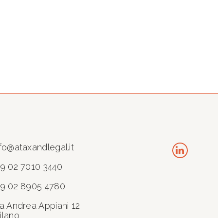
fo@ataxandlegal.it
39 02 7010 3440
39 02 8905 4780
ia Andrea Appiani 12
ilano