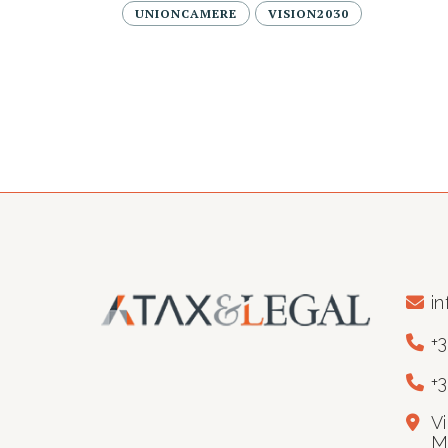
UNIONCAMERE
VISION2030
in
+
+
V
M