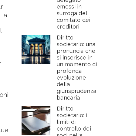
r
emessi in
surroga del
ia.
comitato dei
creditori
l
Diritto
societario: una
pronuncia che
si inserisce in
e
un momento di
profonda
evoluzione
della
giurisprudenza
ioni
bancaria
Diritto
societario: i
limiti di
controllo dei
due
soci nella